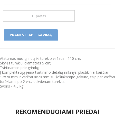
Atstumas nuo grindų iki turėklo viršaus - 110 cm;
Skylės turėklui diametras 5 cm;
Tvirtinamas prie grindų;
Į komplektaciją įeina tvirtinimo detalių rinkinys: plastikiniai kaiščiai
12x70 mm ir varžtai 8x70 mm su šešiakampe galvute, taip pat varžtai
turėklams po 2 vnt. kiekvienam turėklui.
Svoris - 4,5 kg
REKOMENDUOJAMI PRIEDAI