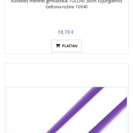
Kuokelės meninei gimnastikai TULONI 36cm sujungiamos
Geltona-rožinė T0940
18,70 €
PLAČIAU