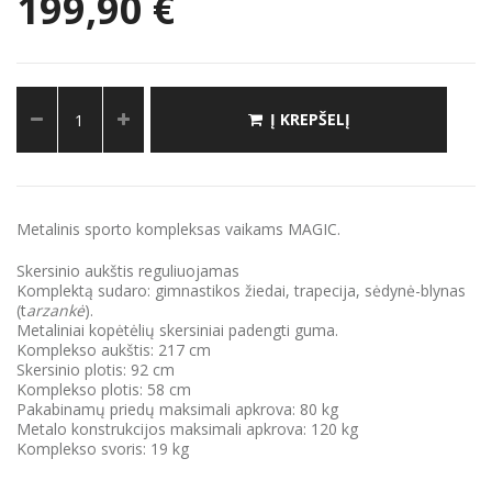
199,90 €
Į KREPŠELĮ
Metalinis sporto kompleksas vaikams MAGIC.
Skersinio aukštis reguliuojamas
Komplektą sudaro: gimnastikos žiedai, trapecija, sėdynė-blynas
(t
arzankė
).
Metaliniai kopėtėlių skersiniai padengti guma.
Komplekso aukštis: 217 cm
Skersinio plotis: 92 cm
Komplekso plotis: 58 cm
Pakabinamų priedų maksimali apkrova: 80 kg
Metalo konstrukcijos maksimali apkrova: 120 kg
Komplekso svoris: 19 kg