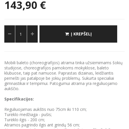
143,90 €
Į KREPŠELĮ
Mobili baleto (choreografijos) atrama tinka užsiėmimams šokių
studijose, choreografijos pamokoms mokyklose, baleto
klubuose, taip pat namuose. Paprastas dizainas, leidžiantis
pernešti jas patalpoje be jokių problemų. Sukurta specialiai
gimnastikai ir tempimui. Patogumui atrama yra reguliuojamo
aukščio.
Specifikacijos:
Reguliuojamas aukštis nuo 75cm iki 110 cm;
Turėklo medžiaga - pušis;
Turėklo ilgis - 200 cm;
Atramos pagrindo ilgis ant grindų 56 cm;