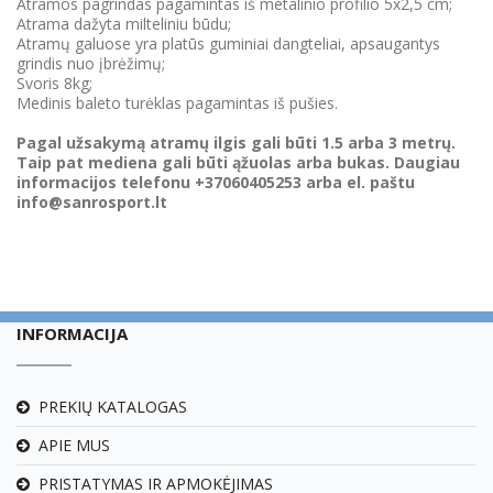
Atramos pagrindas pagamintas iš metalinio profilio 5x2,5 cm;
Atrama dažyta milteliniu būdu;
Atramų galuose yra platūs guminiai dangteliai, apsaugantys
grindis nuo įbrėžimų;
Svoris 8kg;
Medinis baleto turėklas pagamintas iš pušies.
Pagal užsakymą atramų ilgis gali būti 1.5 arba 3 metrų.
Taip pat mediena gali būti ąžuolas arba bukas. Daugiau
informacijos telefonu +37060405253 arba el. paštu
info@sanrosport.lt
INFORMACIJA
PREKIŲ KATALOGAS
APIE MUS
PRISTATYMAS IR APMOKĖJIMAS