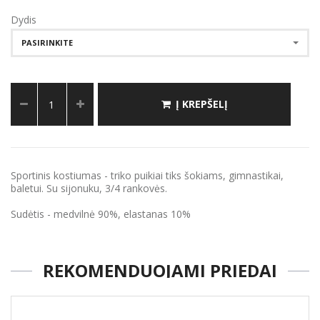
Dydis
PASIRINKITE
Į KREPŠELĮ
Sportinis kostiumas - triko puikiai tiks šokiams, gimnastikai,
baletui. Su sijonuku, 3/4 rankovės.
Sudėtis - medvilnė 90%, elastanas 10%
REKOMENDUOJAMI PRIEDAI